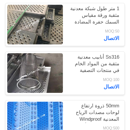
POLICY
1 متر طول شبكة معدنية
مثقبة ورقة مقياس
السمك حفرة المضادة
للانزلاق الممشى
MOQ:50
الاتصال
Ss316 أنابيب معدنية
مثقبة من المواد الخام
في منتجات التصفية
MOQ:100
الاتصال
50mm ذروة ارتفاع
لوحات مصدات الرياح
المعدنية Windproof
الغبار قمع طول أقل من
MOQ:500