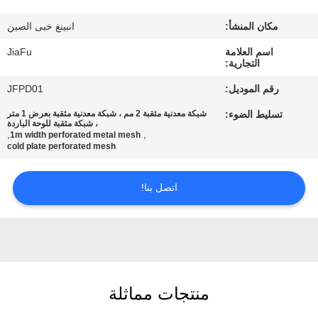
مكان المنشأ:
انبينغ خبى الصين
مراقبة
اسم العلامة
JiaFu
الجودة
التجارية:
رقم الموديل:
JFPD01
اتصل
تسليط الضوء:
شبكة معدنية مثقبة 2 مم ، شبكة معدنية مثقبة بعرض 1 متر
بنا
، شبكة مثقبة للوحة الباردة
,
,
1m width perforated metal mesh
cold plate perforated mesh
اطلب
اتصل بنا!
اقتباس
خريطة
الموقع
منتجات مماثلة
PRIVACY