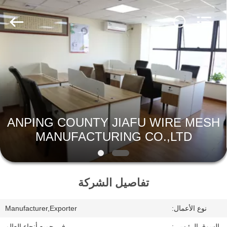
COUNTY
JIAFU
WIRE
MESH
MANUFACTURING
CO.,LTD.
All
Rights
الصفحة
Reserved.
الرئيسية
منتجات
ANPING COUNTY JIAFU WIRE MESH
معلومات
MANUFACTURING CO.,LTD
عنا
تفاصيل الشركة
جولة
في
نوع الأعمال:
Manufacturer,Exporter
المعمل
السوق الرئيسي:
في جميع أنحاء العالم