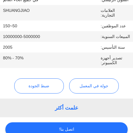
العلامات
SHUANGJIAO
مراقبة
التجارية:
الجودة
عدد الموظفين:
50~150
المبيعات السنوية:
10000000-5000000
اتصل
سنة التأسيس:
2005
بنا
تصدير أجهزة
70% - 80%
الكمبيوتر:
اطلب
اقتباس
جولة في المعمل
ضبط الجودة
خريطة
علمت أكثر
الموقع
PRIVACY
اتصل بنا!