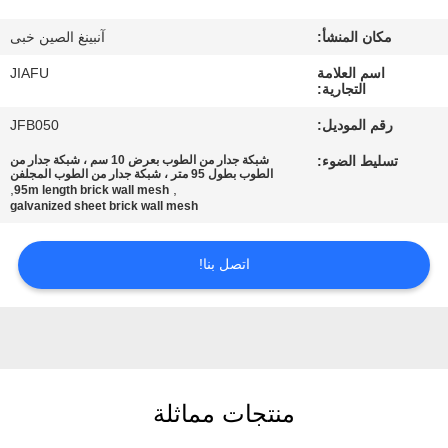
مكان المنشأ:
آنبينغ الصين خبى
مراقبة
اسم العلامة
JIAFU
الجودة
التجارية:
رقم الموديل:
JFB050
اتصل
تسليط الضوء:
شبكة جدار من الطوب بعرض 10 سم ، شبكة جدار من
بنا
الطوب بطول 95 متر ، شبكة جدار من الطوب المجلفن
,
,
95m length brick wall mesh
galvanized sheet brick wall mesh
اطلب
اتصل بنا!
اقتباس
خريطة
الموقع
منتجات مماثلة
PRIVACY