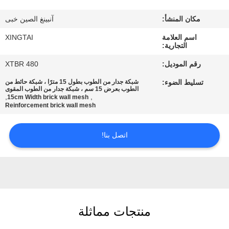
مكان المنشأ:
آنبينغ الصين خبى
مراقبة
اسم العلامة
XINGTAI
الجودة
التجارية:
رقم الموديل:
XTBR 480
اتصل
تسليط الضوء:
شبكة جدار من الطوب بطول 15 مترًا ، شبكة حائط من
بنا
الطوب بعرض 15 سم ، شبكة جدار من الطوب المقوى
,
,
15cm Width brick wall mesh
Reinforcement brick wall mesh
اطلب
اتصل بنا!
اقتباس
خريطة
الموقع
منتجات مماثلة
PRIVACY