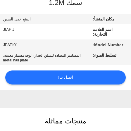
سمك 1.2M
مراقبة
مكان المنشأ:
آنبينغ خبى الصين
الجودة
اسم العلامة
JIAFU
التجارية:
اتصل
JFATI01
Model Number:
بنا
تسليط الضوء:
,
المسامير المضادة لتسلق الجدار ، لوحة مسمار معدنية
metal nail plate
اطلب
اتصل بنا!
اقتباس
خريطة
الموقع
منتجات مماثلة
PRIVACY