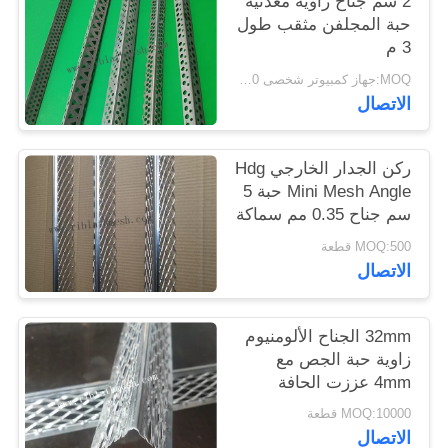
2 سم جناح زاوية معدنية
POLICY
حبة المجلفن مثقب طول
3 م
MOQ:جهاز كمبيوتر شخصى 1000
الاتصال
ركن الجدار الخارجي Hdg
Mini Mesh Angle حبة 5
سم جناح 0.35 مم سماكة
MOQ:500 قطعة
الاتصال
32mm الجناح الألومنيوم
زاوية حبة الجص مع
4mm عززت الحافة
MOQ:10000 قطعة
الاتصال