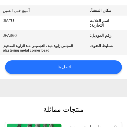
مكان المنشأ:
آنبينغ خبى الصين
مراقبة
اسم العلامة
JIAFU
الجودة
التجارية:
رقم الموديل:
JFAB60
اتصل
تسليط الضوء:
,
المجلفن زاوية حبة ، التجصيص حبة الزاوية المعدنية
بنا
plastering metal corner bead
اتصل بنا!
اطلب
اقتباس
خريطة
الموقع
منتجات مماثلة
PRIVACY