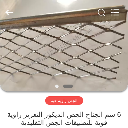
COUNTY
JIAFU
WIRE
MESH
MANUFACTURING
CO.,LTD.
All
Rights
الصفحة
Reserved.
الرئيسية
منتجات
معلومات
عنا
الجص زاوية حبة
جولة
في
6 سم الجناح الجص الديكور التعزيز زاوية
قوية للتطبيقات الجص التقليدية
المعمل