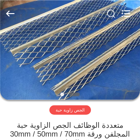
COUNTY
JIAFU
WIRE
MESH
MANUFACTURING
CO.,LTD.
All
Rights
الصفحة
Reserved.
الرئيسية
منتجات
معلومات
عنا
الجص زاوية حبة
جولة
في
متعددة الوظائف الجص الزاوية حبة
المجلفن ورقة 30mm / 50mm / 70mm
المعمل