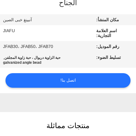
الجناح
مراقبة
مكان المنشأ:
آنبينغ خبى الصين
الجودة
اسم العلامة
JIAFU
التجارية:
اتصل
رقم الموديل:
JFAB30، JFAB50، JFAB70
بنا
تسليط الضوء:
,
حبة الزاوية دريوال ، حبة زاوية المجلفن
galvanized angle bead
اطلب
اتصل بنا!
اقتباس
خريطة
الموقع
منتجات مماثلة
PRIVACY