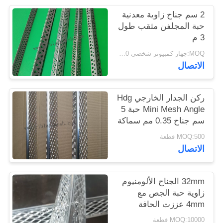
POLICY
2 سم جناح زاوية معدنية
حبة المجلفن مثقب طول
3 م
MOQ:جهاز كمبيوتر شخصى 1000
الاتصال
ركن الجدار الخارجي Hdg
Mini Mesh Angle حبة 5
سم جناح 0.35 مم سماكة
MOQ:500 قطعة
الاتصال
32mm الجناح الألومنيوم
زاوية حبة الجص مع
4mm عززت الحافة
MOQ:10000 قطعة